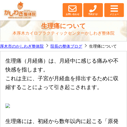
厚木・厚木市の整体｜
かしわぎ整体院
お問い合わせ
予約する!
メニュー
生理痛について
本厚木カイロプラクティックセンターかしわぎ整体院
厚木市のかしわぎ整体院
院長の整体ブログ
生理痛について
生理痛（月経痛）は、月経中に感じる痛みや不
快感を指します。
これは主に、子宮が月経血を排出するために収
縮することによって引き起こされます。
生理痛には、初経から数年以内に起こる「原発