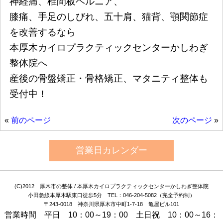
神経痛、椎間板ヘルニア、
膝痛、手足のしびれ、五十肩、猫背、顎関節症
を改善するなら
本厚木カイロプラクティックセンターかしわぎ
整体院へ
産後の骨盤矯正・骨格矯正、マタニティ整体も
受付中！
«
前のページ
次のページ
»
営業日カレンダー
(C)2012 厚木市の整体 / 本厚木カイロプラクティックセンターかしわぎ整体院
小田急線本厚木駅東口徒歩5分 TEL：046-204-5082（完全予約制）
〒243-0018 神奈川県厚木市中町1-7-18 亀屋ビル101
営業時間 平日 10：00～19：00 土日祝 10：00～16：