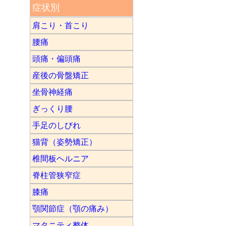
症状別
肩こり・首こり
腰痛
頭痛・偏頭痛
産後の骨盤矯正
坐骨神経痛
ぎっくり腰
手足のしびれ
猫背（姿勢矯正）
椎間板ヘルニア
脊柱管狭窄症
膝痛
顎関節症（顎の痛み）
マタニティ整体