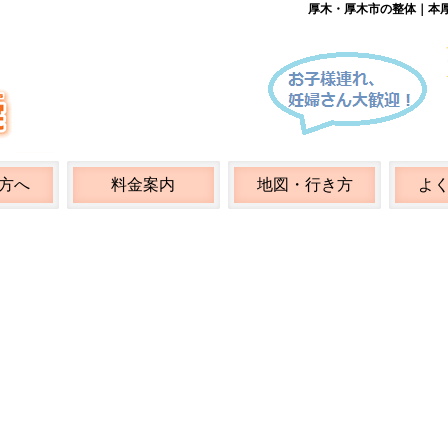
厚木・厚木市の整体｜
本
方へ
料金案内
地図・行き方
よ