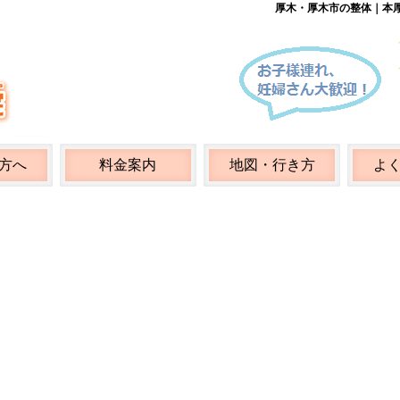
厚木・厚木市の整体｜
本
方へ
料金案内
地図・行き方
よ