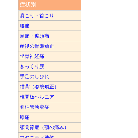
症状別
肩こり・首こり
腰痛
頭痛・偏頭痛
産後の骨盤矯正
坐骨神経痛
ぎっくり腰
手足のしびれ
猫背（姿勢矯正）
椎間板ヘルニア
脊柱管狭窄症
膝痛
顎関節症（顎の痛み）
マタニティ整体